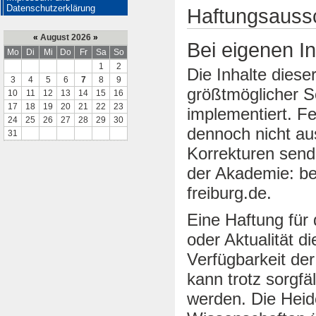
Datenschutzerklärung
Haftungsauss
«
August 2026
»
Bei eigenen In
Mo
Di
Mi
Do
Fr
Sa
So
1
2
Die Inhalte dies
3
4
5
6
7
8
9
größtmöglicher So
10
11
12
13
14
15
16
17
18
19
20
21
22
23
implementiert. F
24
25
26
27
28
29
30
dennoch nicht au
31
Korrekturen sende
der Akademie: b
freiburg.de.
Eine Haftung für d
oder Aktualität d
Verfügbarkeit der
kann trotz sorgf
werden. Die Heid