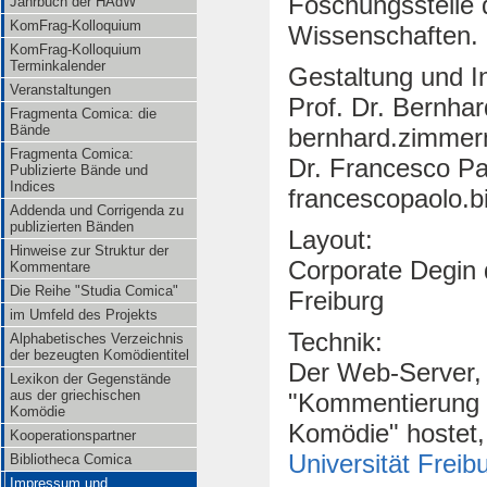
Foschungsstelle 
Jahrbuch der HAdW
KomFrag-Kolloquium
Wissenschaften.
KomFrag-Kolloquium
Terminkalender
Gestaltung und I
Veranstaltungen
Prof. Dr. Bernh
Fragmenta Comica: die
Bände
bernhard.zimmerm
Fragmenta Comica:
Dr. Francesco Pa
Publizierte Bände und
Indices
francescopaolo.
Addenda und Corrigenda zu
publizierten Bänden
Layout:
Hinweise zur Struktur der
Corporate Degin 
Kommentare
Die Reihe "Studia Comica"
Freiburg
im Umfeld des Projekts
Technik:
Alphabetisches Verzeichnis
der bezeugten Komödientitel
Der Web-Server, 
Lexikon der Gegenstände
aus der griechischen
"Kommentierung 
Komödie
Komödie" hostet,
Kooperationspartner
Universität Freib
Bibliotheca Comica
Impressum und