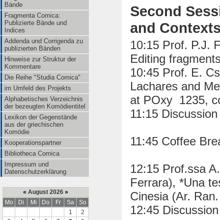
Bände
Second Sessi
Fragmenta Comica:
Publizierte Bände und
and Contexts
Indices
Addenda und Corrigenda zu
10:15 Prof. P.J. F
publizierten Bänden
Editing fragments
Hinweise zur Struktur der
Kommentare
10:45 Prof. E. Cs
Die Reihe "Studia Comica"
Lachares and Men
im Umfeld des Projekts
at POxy 1235, col
Alphabetisches Verzeichnis
der bezeugten Komödientitel
11:15 Discussion
Lexikon der Gegenstände
aus der griechischen
Komödie
11:45 Coffee Bre
Kooperationspartner
Bibliotheca Comica
Impressum und
12:15 Prof.ssa A.
Datenschutzerklärung
Ferrara), *Una te
«
August 2026
»
Cinesia (Ar. Ran.
Mo
Di
Mi
Do
Fr
Sa
So
12:45 Discussion
1
2