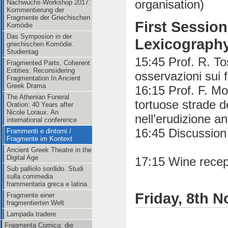
organisation)
Nachwuchs-Workshop 2017:
Kommentierung der
Fragmente der Griechischen
First Session
Komödie
Das Symposion in der
Lexicography
griechischen Komödie.
Studientag
15:45 Prof. R. To
Fragmented Parts, Coherent
Entities: Reconsidering
osservazioni sui 
Fragmentation In Ancient
Greek Drama
16:15 Prof. F. Mo
The Athenian Funeral
tortuose strade d
Oration: 40 Years after
Nicole Loraux. An
nell’erudizione an
international conference
16:45 Discussion
Frammenti e dintorni /
Fragmente im Kontext
Ancient Greek Theatre in the
Digital Age
17:15 Wine recep
Sub palliolo sordido. Studi
sulla commedia
frammentaria greca e latina
Friday, 8th 
Fragmente einer
fragmentierten Welt
Lampada tradere
Fragmenta Comica: die