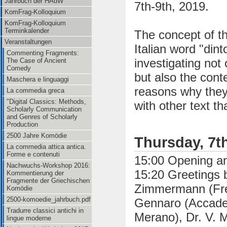
Jahrbuch der HAdW
7th-9th, 2019.
KomFrag-Kolloquium
KomFrag-Kolloquium
Terminkalender
The concept of t
Veranstaltungen
Italian word "dint
Commenting Fragments:
investigating not
The Case of Ancient
Comedy
but also the cont
Maschera e linguaggi
reasons why they 
La commedia greca
"Digital Classics: Methods,
with other text t
Scholarly Communication
and Genres of Scholarly
Production
2500 Jahre Komödie
Thursday, 7t
La commedia attica antica.
Forme e contenuti
15:00 Opening an
Nachwuchs-Workshop 2016:
15:20 Greetings b
Kommentierung der
Fragmente der Griechischen
Zimmermann (Frei
Komödie
2500-komoedie_jahrbuch.pdf
Gennaro (Accadem
Tradurre classici antichi in
Merano), Dr. V. M
lingue moderne