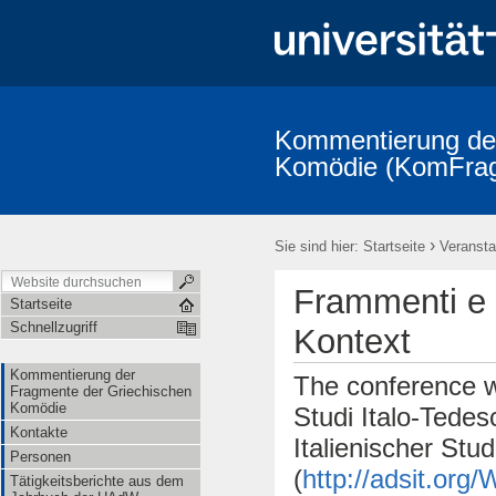
Kommentierung der
Komödie (KomFra
Kommentierung der Fragmente der Griechischen Komödie
Kontak
KomFrag-Kolloquium
KomFrag-Kolloquium Terminkalender
V
›
Sie sind hier:
Startseite
Veransta
Fragmenta Comica: Publizierte Bände und Indices
Addenda und Co
Die Reihe "Studia Comica"
im Umfeld des Projekts
Alphabeti
Frammenti e 
Lexikon der Gegenstände aus der griechischen Komödie
Kooperat
Startseite
Schnellzugriff
Kontext
Kommentierung der
The conference w
Fragmente der Griechischen
Komödie
Studi Italo-Tede
Kontakte
Italienischer Stu
Personen
(
http://adsit.org/
Tätigkeitsberichte aus dem