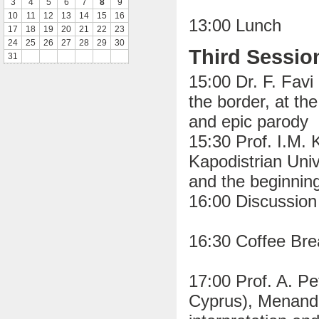
3
4
5
6
7
8
9
10
11
12
13
14
15
16
13:00 Lunch
17
18
19
20
21
22
23
24
25
26
27
28
29
30
Third Sessio
31
15:00 Dr. F. Favi
the border, at t
and epic parody
15:30 Prof. I.M. 
Kapodistrian Univ
and the beginnin
16:00 Discussion
16:30 Coffee Bre
17:00 Prof. A. Pe
Cyprus), Menande