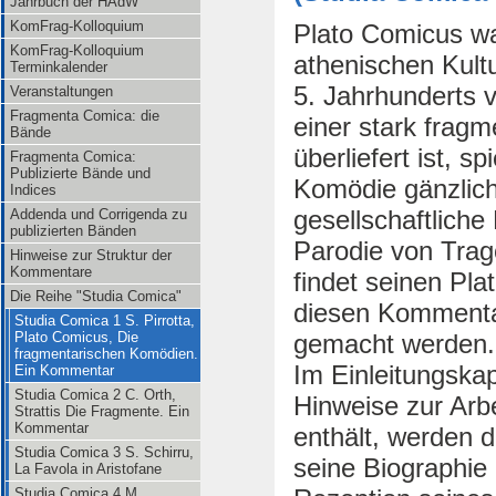
Jahrbuch der HAdW
KomFrag-Kolloquium
Plato Comicus wa
KomFrag-Kolloquium
athenischen Kultu
Terminkalender
5. Jahrhunderts v
Veranstaltungen
Fragmenta Comica: die
einer stark frag
Bände
überliefert ist, sp
Fragmenta Comica:
Publizierte Bände und
Komödie gänzlich 
Indices
gesellschaftliche 
Addenda und Corrigenda zu
publizierten Bänden
Parodie von Tragöd
Hinweise zur Struktur der
Kommentare
findet seinen Pla
Die Reihe "Studia Comica"
diesen Kommenta
Studia Comica 1 S. Pirrotta,
gemacht werden.
Plato Comicus, Die
fragmentarischen Komödien.
Im Einleitungska
Ein Kommentar
Studia Comica 2 C. Orth,
Hinweise zur Arb
Strattis Die Fragmente. Ein
Kommentar
enthält, werden 
Studia Comica 3 S. Schirru,
seine Biographie
La Favola in Aristofane
Studia Comica 4 M.