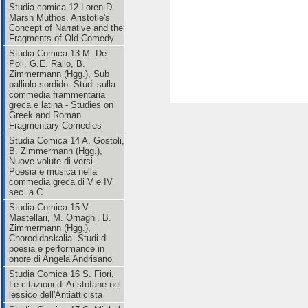
Studia comica 12 Loren D.
Marsh Muthos. Aristotle's
Concept of Narrative and the
Fragments of Old Comedy
Studia Comica 13 M. De
Poli, G.E. Rallo, B.
Zimmermann (Hgg.), Sub
palliolo sordido. Studi sulla
commedia frammentaria
greca e latina - Studies on
Greek and Roman
Fragmentary Comedies
Studia Comica 14 A. Gostoli,
B. Zimmermann (Hgg.),
Nuove volute di versi.
Poesia e musica nella
commedia greca di V e IV
sec. a.C
Studia Comica 15 V.
Mastellari, M. Ornaghi, B.
Zimmermann (Hgg.),
Chorodidaskalia. Studi di
poesia e performance in
onore di Angela Andrisano
Studia Comica 16 S. Fiori,
Le citazioni di Aristofane nel
lessico dell'Antiatticista