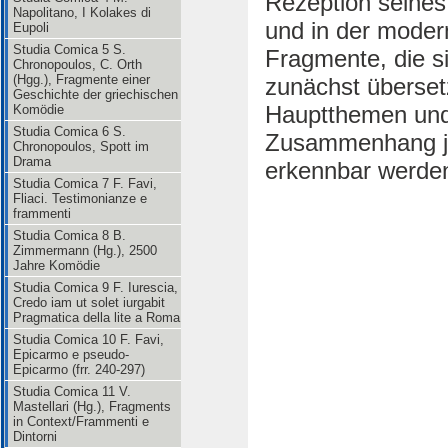
Rezeption seines
Napolitano, I Kolakes di
und in der moder
Eupoli
Studia Comica 5 S.
Fragmente, die si
Chronopoulos, C. Orth
(Hgg.), Fragmente einer
zunächst übersetz
Geschichte der griechischen
Hauptthemen und 
Komödie
Studia Comica 6 S.
Zusammenhang je
Chronopoulos, Spott im
Drama
erkennbar werde
Studia Comica 7 F. Favi,
Fliaci. Testimonianze e
frammenti
Studia Comica 8 B.
Zimmermann (Hg.), 2500
Jahre Komödie
Studia Comica 9 F. Iurescia,
Credo iam ut solet iurgabit
Pragmatica della lite a Roma
Studia Comica 10 F. Favi,
Epicarmo e pseudo-
Epicarmo (frr. 240-297)
Studia Comica 11 V.
Mastellari (Hg.), Fragments
in Context/Frammenti e
Dintorni