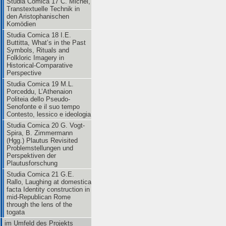
Studia Comica 17 C. Michel,
Transtextuelle Technik in
den Aristophanischen
Komödien
Studia Comica 18 I.E.
Buttitta, What’s in the Past
Symbols, Rituals and
Folkloric Imagery in
Historical-Comparative
Perspective
Studia Comica 19 M.L.
Porceddu, L’Athenaion
Politeia dello Pseudo-
Senofonte e il suo tempo
Contesto, lessico e ideologia
Studia Comica 20 G. Vogt-
Spira, B. Zimmermann
(Hgg.) Plautus Revisited
Problemstellungen und
Perspektiven der
Plautusforschung
Studia Comica 21 G.E.
Rallo, Laughing at domestica
facta Identity construction in
mid-Republican Rome
through the lens of the
togata
im Umfeld des Projekts