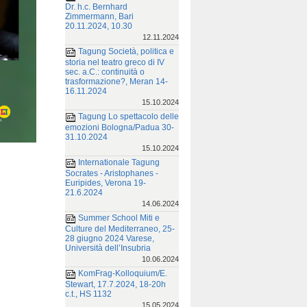
Dr. h.c. Bernhard
Zimmermann, Bari
20.11.2024, 10.30
12.11.2024
Tagung Società, politica e
storia nel teatro greco di IV
sec. a.C.: continuità o
trasformazione?, Meran 14-
16.11.2024
15.10.2024
Tagung Lo spettacolo delle
emozioni Bologna/Padua 30-
31.10.2024
15.10.2024
Internationale Tagung
Socrates - Aristophanes -
Euripides, Verona 19-
21.6.2024
14.06.2024
Summer School Miti e
Culture del Mediterraneo, 25-
28 giugno 2024 Varese,
Università dell’Insubria
10.06.2024
KomFrag-Kolloquium/E.
Stewart, 17.7.2024, 18-20h
c.t., HS 1132
15.05.2024