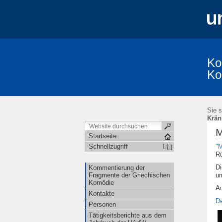
Ko
Ko
Kommentierung der Fragmente der Griec
KomFrag-Kolloquium
KomFrag-Kollo
Sie s
Fragmenta Comica: Publizierte Bände und
Krän
Die Reihe "Studia Comica"
im Umfel
M
Lexikon der Gegenstände aus der griech
Startseite
"M
Schnellzugriff
Rü
Di
Kommentierung der
um
Fragmente der Griechischen
Komödie
Au
Kontakte
De
Personen
Tätigkeitsberichte aus dem