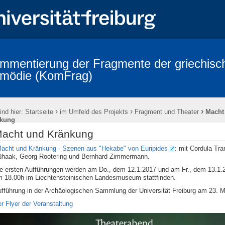
mmentierung der Fragmente der griechisc
mödie (KomFrag)
hischen Komödie
Kontakte
Personen
Tätigkeitsberichte aus 
quium Terminkalender
Veranstaltungen
Fragmenta Comica: die Bän
›
›
›
ind hier:
Startseite
im Umfeld des Projekts
Fragment und Theater
Macht
 Indices
Addenda und Corrigenda zu publizierten Bänden
Hinweise
kung
d des Projekts
Alphabetisches Verzeichnis der bezeugten Komödientitel
acht und Kränkung
ischen Komödie
Kooperationspartner
Bibliotheca Comica
Impre
acht und Kränkung - Szenen aus "Hekabe" von Euripides
: mit Cordula Tr
haak, Georg Rootering und Bernhard Zimmermann.
e ersten Aufführungen werden am Do., dem 12.1.2017 und am Fr., dem 13.1.2
 18.00h im Liechtensteinischen Landesmuseum stattfinden.
fführung in der Archäologischen Sammlung der Universität Freiburg am 23. M
r Flyer der Veranstaltung