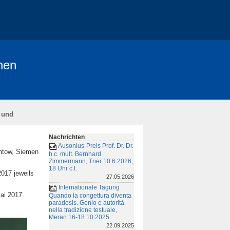
hen
dem Jahrbuch der HAdW
de
 und
 zur Struktur der Kommentare
Nachrichten
ssum und Datenschutzerklärung
Ausonius-Preis Prof. Dr. Dr.
antow, Siemen
h.c. mult. Bernhard
Zimmermann, Trier 10.6.2026,
18 Uhr c.t.
017 jeweils
27.05.2026
Internationale Tagung
ai 2017.
Quando la congettura diventa
paradosis. Genio e autorità
nella tradizione testuale,
Meran 16-18.10.2025
22.09.2025