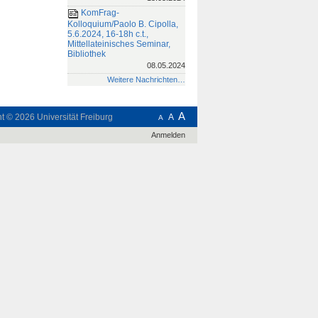
KomFrag-
Kolloquium/Paolo B. Cipolla,
5.6.2024, 16-18h c.t.,
Mittellateinisches Seminar,
Bibliothek
08.05.2024
Weitere Nachrichten…
A
ht © 2026
Universität Freiburg
A
A
Anmelden