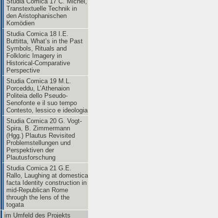
Studia Comica 17 C. Michel,
Transtextuelle Technik in
den Aristophanischen
Komödien
Studia Comica 18 I.E.
Buttitta, What’s in the Past
Symbols, Rituals and
Folkloric Imagery in
Historical-Comparative
Perspective
Studia Comica 19 M.L.
Porceddu, L’Athenaion
Politeia dello Pseudo-
Senofonte e il suo tempo
Contesto, lessico e ideologia
Studia Comica 20 G. Vogt-
Spira, B. Zimmermann
(Hgg.) Plautus Revisited
Problemstellungen und
Perspektiven der
Plautusforschung
Studia Comica 21 G.E.
Rallo, Laughing at domestica
facta Identity construction in
mid-Republican Rome
through the lens of the
togata
im Umfeld des Projekts