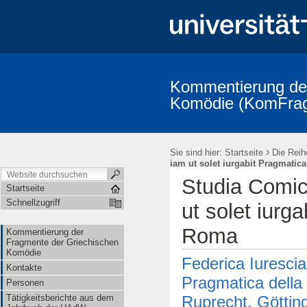
Kommentierung der
Komödie (KomFra
Kommentierung der Fragmente der Griechischen Komödie
Kontak
KomFrag-Kolloquium
KomFrag-Kolloquium Terminkalender
V
›
Sie sind hier:
Startseite
Die Reih
Fragmenta Comica: Publizierte Bände und Indices
Addenda und Co
iam ut solet iurgabit Pragmatica
Die Reihe "Studia Comica"
im Umfeld des Projekts
Alphabeti
Studia Comic
Lexikon der Gegenstände aus der griechischen Komödie
Kooperat
Startseite
Schnellzugriff
ut solet iurga
Roma
Kommentierung der
Fragmente der Griechischen
Komödie
Federica Iurescia
Kontakte
Pragmatica della
Personen
Ruprecht, Göttin
Tätigkeitsberichte aus dem