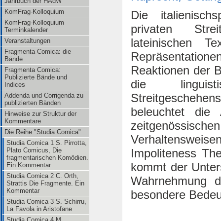
Jahrbuch der HAdW
KomFrag-Kolloquium
Die italienisch
KomFrag-Kolloquium
privaten Strei
Terminkalender
lateinischen T
Veranstaltungen
Fragmenta Comica: die
Repräsentatio
Bände
Reaktionen der B
Fragmenta Comica:
Publizierte Bände und
die linguis
Indices
Streitgeschehe
Addenda und Corrigenda zu
publizierten Bänden
beleuchtet die 
Hinweise zur Struktur der
Kommentare
zeitgenössisch
Die Reihe "Studia Comica"
Verhaltensweise
Studia Comica 1 S. Pirrotta,
Impoliteness Th
Plato Comicus, Die
fragmentarischen Komödien.
kommt der Unters
Ein Kommentar
Studia Comica 2 C. Orth,
Wahrnehmung der
Strattis Die Fragmente. Ein
Kommentar
besondere Bedeu
Studia Comica 3 S. Schirru,
La Favola in Aristofane
Studia Comica 4 M.