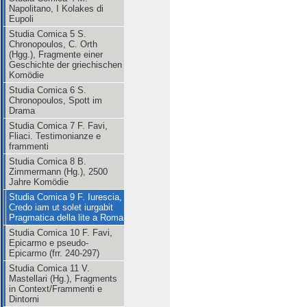
Napolitano, I Kolakes di
Eupoli
Studia Comica 5 S.
Chronopoulos, C. Orth
(Hgg.), Fragmente einer
Geschichte der griechischen
Komödie
Studia Comica 6 S.
Chronopoulos, Spott im
Drama
Studia Comica 7 F. Favi,
Fliaci. Testimonianze e
frammenti
Studia Comica 8 B.
Zimmermann (Hg.), 2500
Jahre Komödie
Studia Comica 9 F. Iurescia,
Credo iam ut solet iurgabit
Pragmatica della lite a Roma
Studia Comica 10 F. Favi,
Epicarmo e pseudo-
Epicarmo (frr. 240-297)
Studia Comica 11 V.
Mastellari (Hg.), Fragments
in Context/Frammenti e
Dintorni