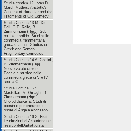
Studia comica 12 Loren D.
Marsh Muthos. Aristotle's
Concept of Narrative and the
Fragments of Old Comedy
Studia Comica 13 M. De
Poli, G.E. Rallo, B.
Zimmermann (Hgg.), Sub
palliolo sordido. Studi sulla
commedia frammentaria
greca e latina - Studies on
Greek and Roman
Fragmentary Comedies
Studia Comica 14 A. Gostoli,
B. Zimmermann (Hgg.),
Nuove volute di versi.
Poesia e musica nella
commedia greca di V e IV
sec. a.C
Studia Comica 15 V.
Mastellari, M. Ornaghi, B.
Zimmermann (Hgg.),
Chorodidaskalia. Studi di
poesia e performance in
onore di Angela Andrisano
Studia Comica 16 S. Fiori,
Le citazioni di Aristofane nel
lessico dell'Antiatticista