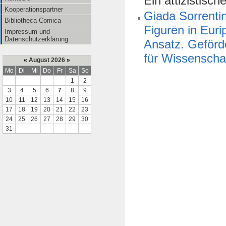
Ein attizistisch
Kooperationspartner
Giada Sorrenti
Bibliotheca Comica
Figuren in Euri
Impressum und
Datenschutzerklärung
Ansatz. Geförde
für Wissenscha
«
August 2026
»
Mo
Di
Mi
Do
Fr
Sa
So
1
2
3
4
5
6
7
8
9
10
11
12
13
14
15
16
17
18
19
20
21
22
23
24
25
26
27
28
29
30
31