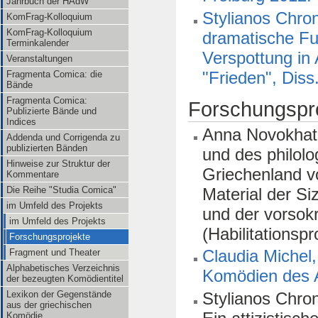
Jahrbuch der HAdW
Stylianos Chro
KomFrag-Kolloquium
KomFrag-Kolloquium
dramatische Fu
Terminkalender
Verspottung in
Veranstaltungen
"Frieden", Diss
Fragmenta Comica: die
Bände
Fragmenta Comica:
Forschungspr
Publizierte Bände und
Indices
Anna Novokhatk
Addenda und Corrigenda zu
publizierten Bänden
und des philol
Hinweise zur Struktur der
Griechenland vo
Kommentare
Die Reihe "Studia Comica"
Material der Si
im Umfeld des Projekts
und der vorsok
im Umfeld des Projekts
(Habilitationspr
Forschungsprojekte
Claudia Michel,
Fragment und Theater
Alphabetisches Verzeichnis
Komödien des A
der bezeugten Komödientitel
Stylianos Chro
Lexikon der Gegenstände
aus der griechischen
Komödie