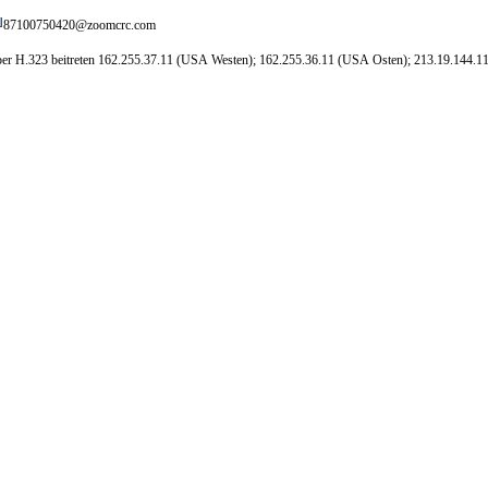
87100750420@zoomcrc.com
er H.323 beitreten 162.255.37.11 (USA Westen); 162.255.36.11 (USA Osten); 213.19.144.1