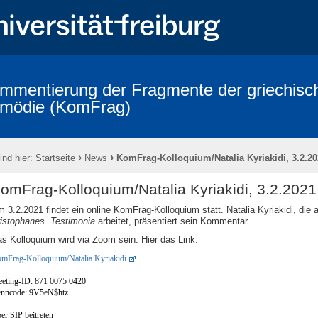
mmentierung der Fragmente der griechisc
mödie (KomFrag)
hischen Komödie
Kontakte
Personen
Tätigkeitsberichte aus 
quium Terminkalender
Veranstaltungen
Fragmenta Comica: die Bän
›
›
ind hier:
Startseite
News
KomFrag-Kolloquium/Natalia Kyriakidi, 3.2.20
 Indices
Addenda und Corrigenda zu publizierten Bänden
Hinweise
d des Projekts
Alphabetisches Verzeichnis der bezeugten Komödientitel
omFrag-Kolloquium/Natalia Kyriakidi, 3.2.2021
ischen Komödie
Kooperationspartner
Bibliotheca Comica
Impre
 3.2.2021 findet ein online KomFrag-Kolloquium statt. Natalia Kyriakidi, die
istophanes
.
Testimonia
arbeitet, präsentiert sein Kommentar.
s Kolloquium wird via Zoom sein. Hier das Link:
mFrag-Kolloquium/Natalia Kyriakidi
eting-ID: 871 0075 0420
nncode: 9V5eN$htz
er SIP beitreten