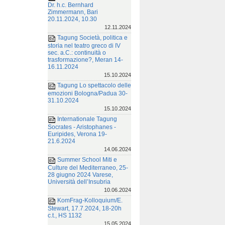
Dr. h.c. Bernhard
Zimmermann, Bari
20.11.2024, 10.30
12.11.2024
Tagung Società, politica e
storia nel teatro greco di IV
sec. a.C.: continuità o
trasformazione?, Meran 14-
16.11.2024
15.10.2024
Tagung Lo spettacolo delle
emozioni Bologna/Padua 30-
31.10.2024
15.10.2024
Internationale Tagung
Socrates - Aristophanes -
Euripides, Verona 19-
21.6.2024
14.06.2024
Summer School Miti e
Culture del Mediterraneo, 25-
28 giugno 2024 Varese,
Università dell’Insubria
10.06.2024
KomFrag-Kolloquium/E.
Stewart, 17.7.2024, 18-20h
c.t., HS 1132
15.05.2024