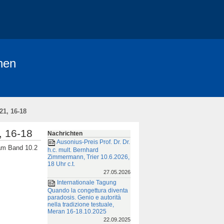
hen
dem Jahrbuch der HAdW
de
21, 16-18
 zur Struktur der Kommentare
, 16-18
Nachrichten
ssum und Datenschutzerklärung
Ausonius-Preis Prof. Dr. Dr.
 am Band 10.2
h.c. mult. Bernhard
Zimmermann, Trier 10.6.2026,
18 Uhr c.t.
27.05.2026
Internationale Tagung
Quando la congettura diventa
paradosis. Genio e autorità
nella tradizione testuale,
Meran 16-18.10.2025
22.09.2025