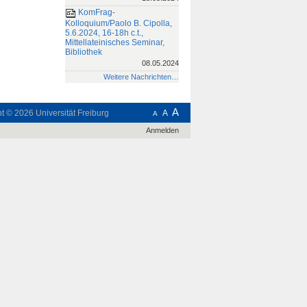
KomFrag-
Kolloquium/Paolo B. Cipolla,
5.6.2024, 16-18h c.t.,
Mittellateinisches Seminar,
Bibliothek
08.05.2024
Weitere Nachrichten…
A
ht © 2026
Universität Freiburg
A
A
Anmelden