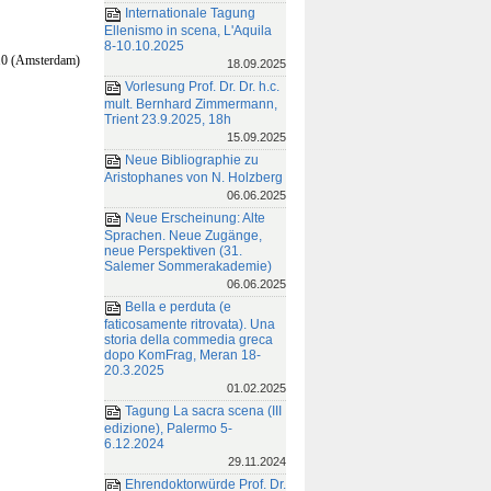
Internationale Tagung
Ellenismo in scena, L'Aquila
8-10.10.2025
10 (Amsterdam)
18.09.2025
Vorlesung Prof. Dr. Dr. h.c.
mult. Bernhard Zimmermann,
Trient 23.9.2025, 18h
15.09.2025
Neue Bibliographie zu
Aristophanes von N. Holzberg
06.06.2025
Neue Erscheinung: Alte
Sprachen. Neue Zugänge,
neue Perspektiven (31.
Salemer Sommerakademie)
06.06.2025
Bella e perduta (e
faticosamente ritrovata). Una
storia della commedia greca
dopo KomFrag, Meran 18-
20.3.2025
01.02.2025
Tagung La sacra scena (III
edizione), Palermo 5-
6.12.2024
29.11.2024
Ehrendoktorwürde Prof. Dr.