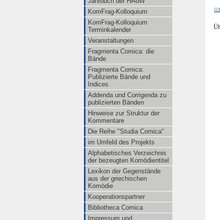
Jahrbuch der HAdW
KomFrag-Kolloquium
KomFrag-Kolloquium
Üb
Terminkalender
Veranstaltungen
Fragmenta Comica: die
Bände
Fragmenta Comica:
Publizierte Bände und
Indices
Addenda und Corrigenda zu
publizierten Bänden
Hinweise zur Struktur der
Kommentare
Die Reihe "Studia Comica"
im Umfeld des Projekts
Alphabetisches Verzeichnis
der bezeugten Komödientitel
Lexikon der Gegenstände
aus der griechischen
Komödie
Kooperationspartner
Bibliotheca Comica
Impressum und