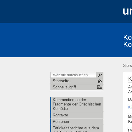
Ko
Ko
Kommentierung der Fragmente der Griec
KomFrag-Kolloquium
KomFrag-Kollo
Sie s
Fragmenta Comica: Publizierte Bände und
Die Reihe "Studia Comica"
im Umfel
K
Lexikon der Gegenstände aus der griech
Startseite
Am
Schnellzugriff
Ar
Da
Kommentierung der
Fragmente der Griechischen
Ko
Komödie
Kontakte
Me
Ke
Personen
Tätigkeitsberichte aus dem
Üb