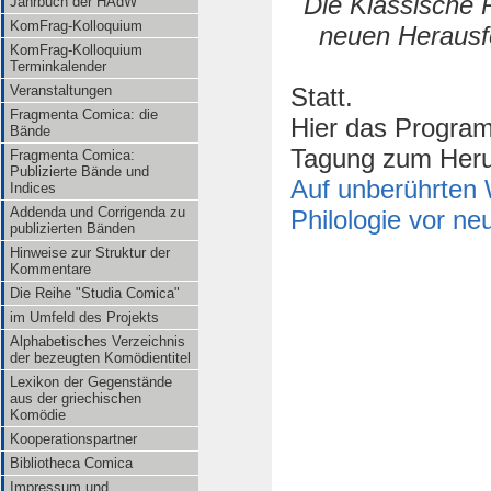
Die Klassische P
Jahrbuch der HAdW
KomFrag-Kolloquium
neuen Herausf
KomFrag-Kolloquium
Terminkalender
Statt.
Veranstaltungen
Fragmenta Comica: die
Hier das Progra
Bände
Tagung zum Heru
Fragmenta Comica:
Publizierte Bände und
Auf unberührten 
Indices
Addenda und Corrigenda zu
Philologie vor n
publizierten Bänden
Hinweise zur Struktur der
Kommentare
Die Reihe "Studia Comica"
im Umfeld des Projekts
Alphabetisches Verzeichnis
der bezeugten Komödientitel
Lexikon der Gegenstände
aus der griechischen
Komödie
Kooperationspartner
Bibliotheca Comica
Impressum und