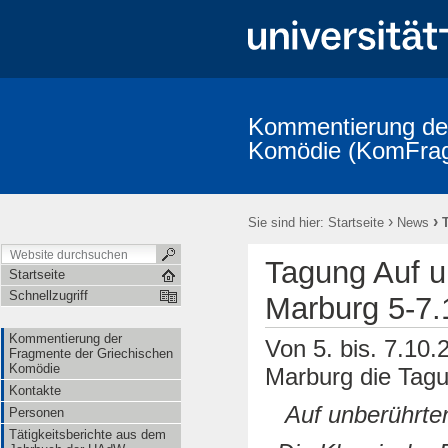
Kommentierung der
Komödie (KomFra
Kommentierung der Fragmente der Griechischen Komödie
Kontak
KomFrag-Kolloquium
KomFrag-Kolloquium Terminkalender
V
›
›
Sie sind hier:
Startseite
News
Fragmenta Comica: Publizierte Bände und Indices
Addenda und Co
Die Reihe "Studia Comica"
im Umfeld des Projekts
Alphabeti
Tagung Auf u
Lexikon der Gegenstände aus der griechischen Komödie
Kooperat
Startseite
Schnellzugriff
Marburg 5-7.
Kommentierung der
Von 5. bis. 7.10.2
Fragmente der Griechischen
Komödie
Marburg die Tag
Kontakte
Auf unberührte
Personen
Tätigkeitsberichte aus dem