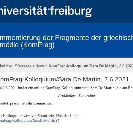
mmentierung der Fragmente der griechisc
mödie (KomFrag)
hischen Komödie
Kontakte
Personen
Tätigkeitsberichte aus 
quium Terminkalender
Veranstaltungen
Fragmenta Comica: die Bän
›
›
ind hier:
Startseite
News
KomFrag-Kolloquium/Sara De Martin, 2.6.2021
 Indices
Addenda und Corrigenda zu publizierten Bänden
Hinweise
d des Projekts
Alphabetisches Verzeichnis der bezeugten Komödientitel
omFrag-Kolloquium/Sara De Martin, 2.6.2021,
ischen Komödie
Kooperationspartner
Bibliotheca Comica
Impre
 2.6.2021 findet ein online KomFrag-Kolloquium statt. Sara De Martin, die am Ba
Prokleides - Xenarchos
beitet, präsentiert ihr Kommentar.
s Kolloquium wird via Zoom sein. Hier das Link:
mFrag-Kolloquium/SaraDeMartin