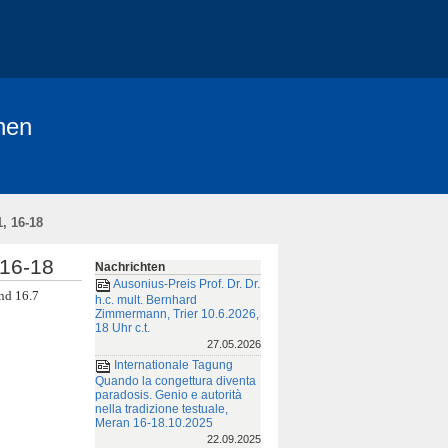
hen
dem Jahrbuch der HAdW
de
, 16-18
 zur Struktur der Kommentare
 16-18
Nachrichten
ssum und Datenschutzerklärung
Ausonius-Preis Prof. Dr. Dr.
nd 16.7
h.c. mult. Bernhard
Zimmermann, Trier 10.6.2026,
18 Uhr c.t.
27.05.2026
Internationale Tagung
Quando la congettura diventa
paradosis. Genio e autorità
nella tradizione testuale,
Meran 16-18.10.2025
22.09.2025