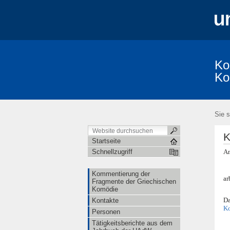
Ko
Ko
Kommentierung der Fragmente der Griec
KomFrag-Kolloquium
KomFrag-Kollo
Sie s
Fragmenta Comica: Publizierte Bände und
Die Reihe "Studia Comica"
im Umfel
K
Lexikon der Gegenstände aus der griech
Startseite
Am
Schnellzugriff
Kommentierung der
ar
Fragmente der Griechischen
Komödie
Da
Kontakte
Ko
Personen
Tätigkeitsberichte aus dem