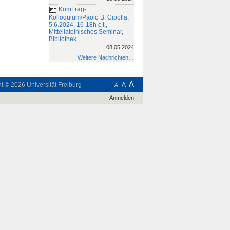
KomFrag-
Kolloquium/Paolo B. Cipolla,
5.6.2024, 16-18h c.t.,
Mittellateinisches Seminar,
Bibliothek
08.05.2024
Weitere Nachrichten…
A
ht © 2026
Universität Freiburg
A
A
Anmelden