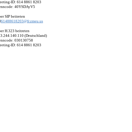
eting-ID: 614 8861 8203
enncode: 40YSDAyV5
er SIP beitreten
61488618203@fr.zmeu.us
er H.323 beitreten
3.244.140.110 (Deutschland)
enncode: 030130758
eting-ID: 614 8861 8203