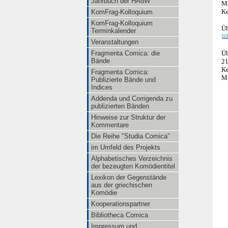
Jahrbuch der HAdW
Me
K
KomFrag-Kolloquium
KomFrag-Kolloquium
Üb
Terminkalender
Veranstaltungen
Üb
Fragmenta Comica: die
Bände
21
K
Fragmenta Comica:
Me
Publizierte Bände und
Indices
Addenda und Corrigenda zu
publizierten Bänden
Hinweise zur Struktur der
Kommentare
Die Reihe "Studia Comica"
im Umfeld des Projekts
Alphabetisches Verzeichnis
der bezeugten Komödientitel
Lexikon der Gegenstände
aus der griechischen
Komödie
Kooperationspartner
Bibliotheca Comica
Impressum und