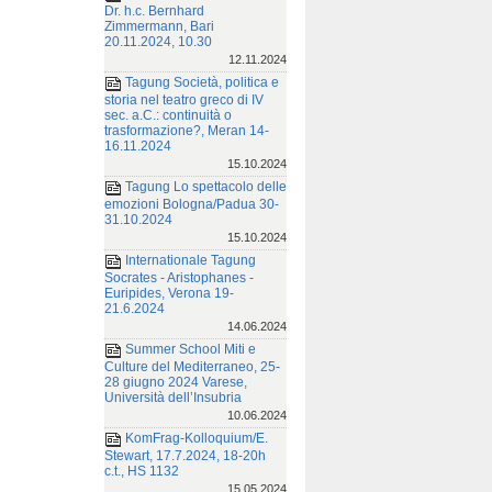
Dr. h.c. Bernhard
Zimmermann, Bari
20.11.2024, 10.30
12.11.2024
Tagung Società, politica e
storia nel teatro greco di IV
sec. a.C.: continuità o
trasformazione?, Meran 14-
16.11.2024
15.10.2024
Tagung Lo spettacolo delle
emozioni Bologna/Padua 30-
31.10.2024
15.10.2024
Internationale Tagung
Socrates - Aristophanes -
Euripides, Verona 19-
21.6.2024
14.06.2024
Summer School Miti e
Culture del Mediterraneo, 25-
28 giugno 2024 Varese,
Università dell’Insubria
10.06.2024
KomFrag-Kolloquium/E.
Stewart, 17.7.2024, 18-20h
c.t., HS 1132
15.05.2024